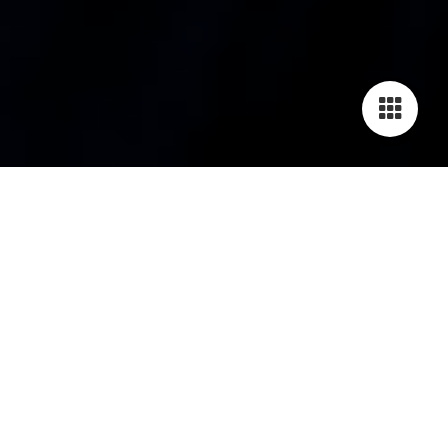
Datenschutzerklärung
1. Datenschutz auf einen Blick
Allgemeine Hinweise
Die folgenden Hinweise geben einen einfachen Überblick
darüber, was mit Ihren personenbezogenen Daten
passiert, wenn Sie diese Website besuchen. Personenbezogene
Daten sind alle Daten, mit denen Sie
persönlich identifiziert werden können. Ausführliche
Informationen zum Thema Datenschutz entnehmen